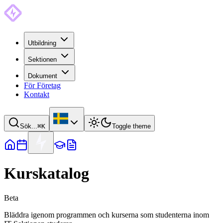
Utbildning
Sektionen
Dokument
För Företag
Kontakt
Sök...
⌘
K
Toggle theme
Kurskatalog
Beta
Bläddra igenom programmen och kurserna som studenterna inom