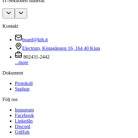
IT-Sektionen studerar.
Kontakt
board@kth.it
Electrum, Kistagången 16, 164 40 Kista
802431-2442
...more
Dokument
Protokoll
Stadgar
Följ oss
Instagram
Facebook
LinkedIn
Discord
GitHub