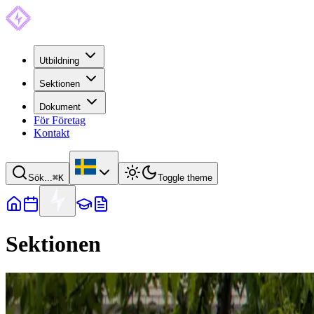
Utbildning
Sektionen
Dokument
För Företag
Kontakt
Sök...
⌘
K
Toggle theme
Sektionen