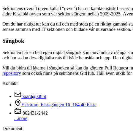
Sektionens overall (även kallad "ovve") har en karakteristisk Laservi
äldre Kiselblå ovven som var sektionsfärgen mellan 2009-2025. Även 
Om du har riktigt tur kan du till och med stöta på en riktigt gamma
senare samman med IT-sektionen och bildade vår nuvarande sektion. Om
Sångbok
Sektionen har en helt egen digital sångbok som används av många stu
och har sedan dess digitaliserats till både hemsida och app. Den digit
Vill du bidra till låtarna i sångboken så kan du göra en Pull Reques
repository
som också finns på sektionens GitHub. Håll även utkik för e
Kontakt
board@kth.it
Electrum, Kistagången 16, 164 40 Kista
802431-2442
...more
Dokument