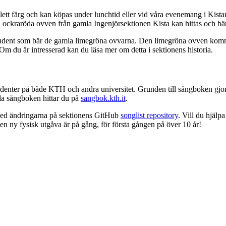
olett färg och kan köpas under lunchtid eller vid våra evenemang i Kist
ockraröda ovven från gamla Ingenjörsektionen Kista kan hittas och bä
l student som bär de gamla limegröna ovvarna. Den limegröna ovven ko
 du är intresserad kan du läsa mer om detta i sektionens historia.
denter på både KTH och andra universitet. Grunden till sångboken gjor
ala sångboken hittar du på
sangbok.kth.it
.
t med ändringarna på sektionens GitHub
songlist repository
. Vill du hjälp
n ny fysisk utgåva är på gång, för första gången på över 10 år!