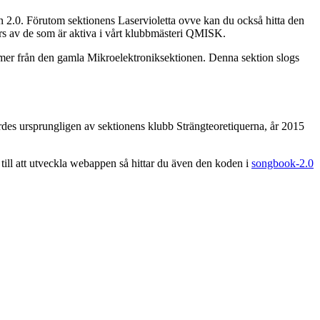
an 2.0. Förutom sektionens Laservioletta ovve kan du också hitta den
rs av de som är aktiva i vårt klubbmästeri QMISK.
mmer från den gamla Mikroelektroniksektionen. Denna sektion slogs
des ursprungligen av sektionens klubb Strängteoretiquerna, år 2015
a till att utveckla webappen så hittar du även den koden i
songbook-2.0