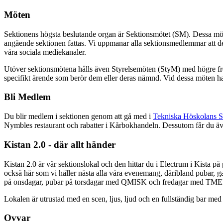
Möten
Sektionens högsta beslutande organ är Sektionsmötet (SM). Dessa möten h
angående sektionen fattas. Vi uppmanar alla sektionsmedlemmar att delt
våra sociala mediekanaler.
Utöver sektionsmötena hålls även Styrelsemöten (StyM) med högre frek
specifikt ärende som berör dem eller deras nämnd. Vid dessa möten har 
Bli Medlem
Du blir medlem i sektionen genom att gå med i
Tekniska Höskolans S
Nymbles restaurant och rabatter i Kårbokhandeln. Dessutom får du ä
Kistan 2.0 - där allt händer
Kistan 2.0 är vår sektionslokal och den hittar du i Electrum i Kista p
också här som vi håller nästa alla våra evenemang, däribland pubar, 
på onsdagar, pubar på torsdagar med QMISK och fredagar med TME
Lokalen är utrustad med en scen, ljus, ljud och en fullständig bar med 
Ovvar