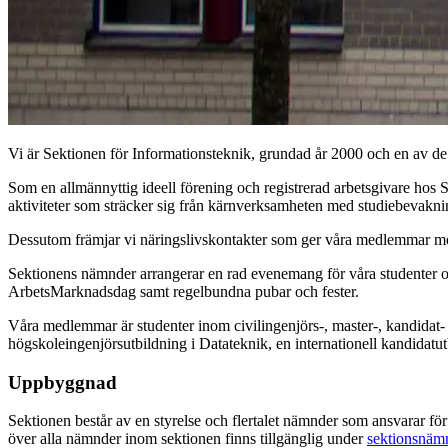
Vi är Sektionen för Informationsteknik, grundad år 2000 och en av de
Som en allmännyttig ideell förening och registrerad arbetsgivare hos 
aktiviteter som sträcker sig från kärnverksamheten med studiebevakn
Dessutom främjar vi näringslivskontakter som ger våra medlemmar möjli
Sektionens nämnder arrangerar en rad evenemang för våra studenter o
ArbetsMarknadsdag samt regelbundna pubar och fester.
Våra medlemmar är studenter inom civilingenjörs-, master-, kandidat-
högskoleingenjörsutbildning i Datateknik, en internationell kandida
Uppbyggnad
Sektionen består av en styrelse och flertalet nämnder som ansvarar fö
över alla nämnder inom sektionen finns tillgänglig under
sektionsnäm