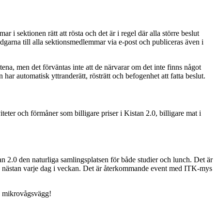
 sektionen rätt att rösta och det är i regel där alla större beslut
adgarna till alla sektionsmedlemmar via e-post och publiceras även i
a, men det förväntas inte att de närvarar om det inte finns något
ar automatisk yttranderätt, rösträtt och befogenhet att fatta beslut.
teter och förmåner som billigare priser i Kistan 2.0, billigare mat i
an 2.0 den naturliga samlingsplatsen för både studier och lunch. Det är
stan nästan varje dag i veckan. Det är återkommande event med ITK-mys
 en mikrovågsvägg!