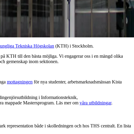
ungliga Tekniska Högskolan
(KTH) i Stockholm.
d på KTH till den bästa möjliga. Vi engagerar oss i en mängd olika
g och gemenskap inom sektionen.
ånga
mottagningen
för nya studenter, arbetsmarknadsmässan Kista
ingenjörsutbildning i Informationsteknik,
 flera mappade Mastersprogram. Läs mer om
våra utbildningar
.
ark representation både i skolledningen och hos THS centralt. En lista