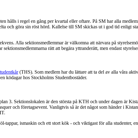
ålls i regel en gång per kvartal eller oftare. På SM har alla medlemmar i
a och göra sin röst hörd. Kallelse till SM skickas ut i god tid enligt st
vens. Alla sektionsmedlemmar är välkomna att närvara på styrelsemöten
sektionsmedlemmarna rätt att begära yttranderätt, men endast styrelsen h
tudentkår
(THS). Som medlem har du lättare att ta del av alla våra aktivi
ven ködagar hos Stockholms Studentbostäder.
å plan 3. Sektionslokalen är den största på KTH och under dagen är Kist
gasquer och företagsevent. Vanligtvis så är det något som händer i Ki
IT.
öl-tappar, ismaskin och ett stort kök - och viktigast för alla studenter,