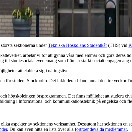
 största sektionerna under
Tekniska Höskolans Studentkår
(THS) vid
K
Skatteverket, arbetar vi för att gynna våra medlemmar och göra deras ti
ing till studiesociala evenemang som främjar starkt socialt engageman
gheter att etablera sig i näringslivet.
ch för student Stockholm. Det inkluderar bland annat den tre veckor l
 och högskoleingenjörsprogrammen. Det finns möjlighet att studera civil
tutbildning i Informations- och kommunikationsteknik på engelska och
r olika aspekter av sektionens verksamhet. Dessutom har sektionen en st
nder
. Du kan även hitta en lista över alla
förtroendevalda medlemmar
.