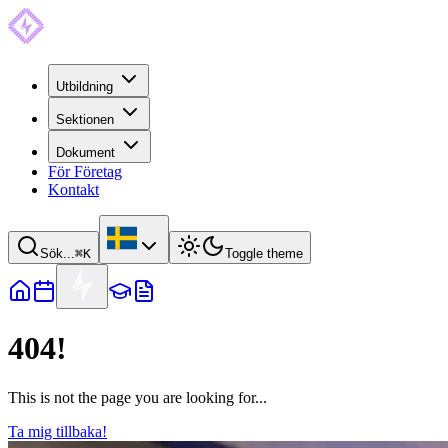
Utbildning
Sektionen
Dokument
För Företag
Kontakt
Sök...
⌘
K
Toggle theme
404!
This is not the page you are looking for...
Ta mig tillbaka!