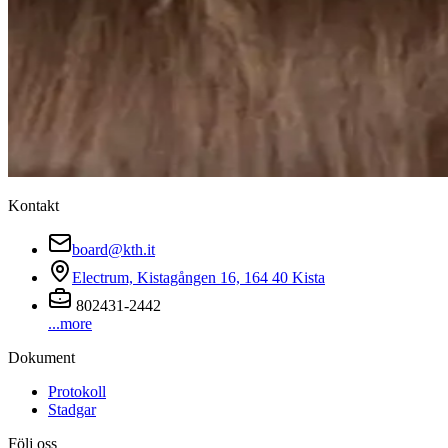
Kontakt
board@kth.it
Electrum, Kistagången 16, 164 40 Kista
802431-2442
...more
Dokument
Protokoll
Stadgar
Följ oss